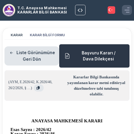
T.C. Anayasa Mahkemesi
KARARLAR BİLGİ BANKASI
KARAR
KARAR BİLGİ FORMU
Liste Görünümüne
Başvuru Kararı /
Dava Dilekçesi
Geri Dön
Kararlar Bilgi Bankasında
(
AYM
,
E.2026/42
,
K.2026/46
,
yayımlanan karar metni editöryal
26/2/2026
,
§ …
)
düzeltmelere tabi tutulmuş
olabilir.