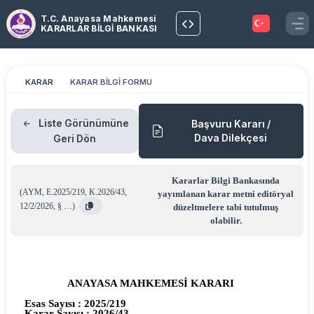
T.C. Anayasa Mahkemesi
KARARLAR BİLGİ BANKASI
KARAR
KARAR BİLGİ FORMU
Liste Görünümüne
Başvuru Kararı /
Dava Dilekçesi
Geri Dön
Kararlar Bilgi Bankasında
(
AYM
,
E.2025/219
,
K.2026/43
,
yayımlanan karar metni editöryal
12/2/2026
,
§ …
)
düzeltmelere tabi tutulmuş
olabilir.