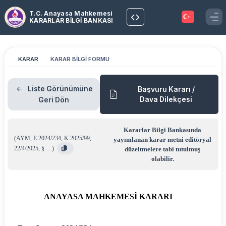
T.C. Anayasa Mahkemesi
KARARLAR BİLGİ BANKASI
KARAR
KARAR BİLGİ FORMU
Liste Görünümüne
Başvuru Kararı /
Dava Dilekçesi
Geri Dön
Kararlar Bilgi Bankasında
(
AYM
,
E.2024/234
,
K.2025/99
,
yayımlanan karar metni editöryal
22/4/2025
,
§ …
)
düzeltmelere tabi tutulmuş
olabilir.