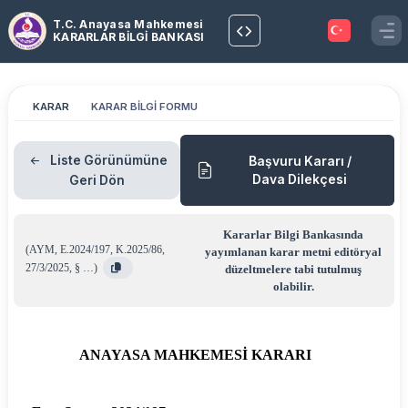
T.C. Anayasa Mahkemesi
KARARLAR BİLGİ BANKASI
KARAR
KARAR BİLGİ FORMU
Liste Görünümüne
Başvuru Kararı /
Dava Dilekçesi
Geri Dön
Kararlar Bilgi Bankasında
(
AYM
,
E.2024/197
,
K.2025/86
,
yayımlanan karar metni editöryal
27/3/2025
,
§ …
)
düzeltmelere tabi tutulmuş
olabilir.