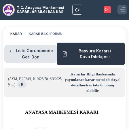
T.C. Anayasa Mahkemesi
KARARLAR BİLGİ BANKASI
KARAR
KARAR BİLGİ FORMU
Liste Görünümüne
Başvuru Kararı /
Dava Dilekçesi
Geri Dön
Kararlar Bilgi Bankasında
(
AYM
,
E.2024/1
,
K.2025/70
,
6/3/2025
,
yayımlanan karar metni editöryal
§ …
)
düzeltmelere tabi tutulmuş
olabilir.