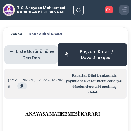
T.C. Anayasa Mahkemesi
KARARLAR BİLGİ BANKASI
KARAR
KARAR BİLGİ FORMU
Liste Görünümüne
Başvuru Kararı /
Dava Dilekçesi
Geri Dön
Kararlar Bilgi Bankasında
(
AYM
,
E.2025/71
,
K.2025/62
,
6/3/2025
,
yayımlanan karar metni editöryal
§ …
)
düzeltmelere tabi tutulmuş
olabilir.