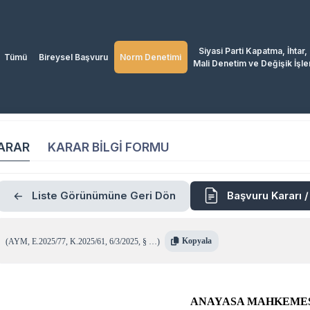
Siyasi Parti Kapatma, İhtar,
Tümü
Bireysel Başvuru
Norm Denetimi
Mali Denetim ve Değişik İşle
ARAR
KARAR BİLGİ FORMU
Liste Görünümüne Geri Dön
Başvuru Kararı 
Kopyala
(
AYM
,
E.2025/77
,
K.2025/61
,
6/3/2025
,
§ …
)