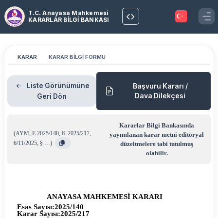
T.C. Anayasa Mahkemesi
KARARLAR BİLGİ BANKASI
KARAR
KARAR BİLGİ FORMU
Liste Görünümüne
Başvuru Kararı /
Dava Dilekçesi
Geri Dön
Kararlar Bilgi Bankasında
(
AYM
,
E.2025/140
,
K.2025/217
,
yayımlanan karar metni editöryal
6/11/2025
,
§ …
)
düzeltmelere tabi tutulmuş
olabilir.