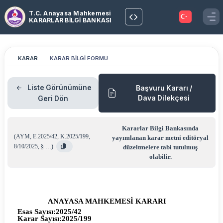
T.C. Anayasa Mahkemesi
KARARLAR BİLGİ BANKASI
KARAR
KARAR BİLGİ FORMU
Liste Görünümüne
Başvuru Kararı /
Dava Dilekçesi
Geri Dön
Kararlar Bilgi Bankasında
(
AYM
,
E.2025/42
,
K.2025/199
,
yayımlanan karar metni editöryal
8/10/2025
,
§ …
)
düzeltmelere tabi tutulmuş
olabilir.