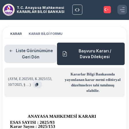
T.C. Anayasa Mahkemesi
KARARLAR BİLGİ BANKASI
KARAR
KARAR BİLGİ FORMU
Liste Görünümüne
Başvuru Kararı /
Dava Dilekçesi
Geri Dön
Kararlar Bilgi Bankasında
(
AYM
,
E.2025/93
,
K.2025/153
,
yayımlanan karar metni editöryal
10/7/2025
,
§ …
)
düzeltmelere tabi tutulmuş
olabilir.