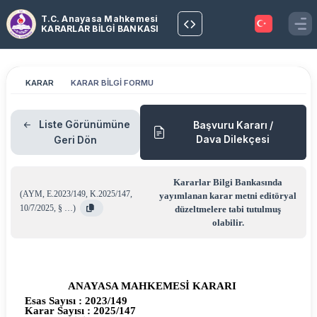
T.C. Anayasa Mahkemesi
KARARLAR BİLGİ BANKASI
KARAR
KARAR BİLGİ FORMU
Liste Görünümüne
Başvuru Kararı /
Dava Dilekçesi
Geri Dön
Kararlar Bilgi Bankasında
(
AYM
,
E.2023/149
,
K.2025/147
,
yayımlanan karar metni editöryal
10/7/2025
,
§ …
)
düzeltmelere tabi tutulmuş
olabilir.