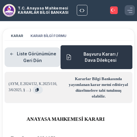
T.C. Anayasa Mahkemesi
KARARLAR BİLGİ BANKASI
KARAR
KARAR BİLGİ FORMU
Liste Görünümüne
Başvuru Kararı /
Dava Dilekçesi
Geri Dön
Kararlar Bilgi Bankasında
(
AYM
,
E.2024/152
,
K.2025/116
,
yayımlanan karar metni editöryal
3/6/2025
,
§ …
)
düzeltmelere tabi tutulmuş
olabilir.