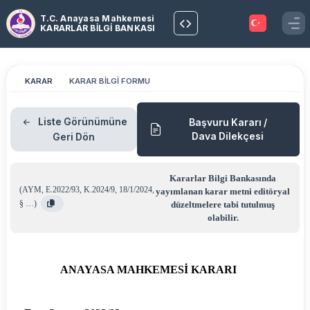
T.C. Anayasa Mahkemesi
KARARLAR BİLGİ BANKASI
KARAR
KARAR BİLGİ FORMU
Liste Görünümüne
Başvuru Kararı /
Dava Dilekçesi
Geri Dön
Kararlar Bilgi Bankasında
(
AYM
,
E.2022/93
,
K.2024/9
,
18/1/2024
,
yayımlanan karar metni editöryal
§ …
)
düzeltmelere tabi tutulmuş
olabilir.