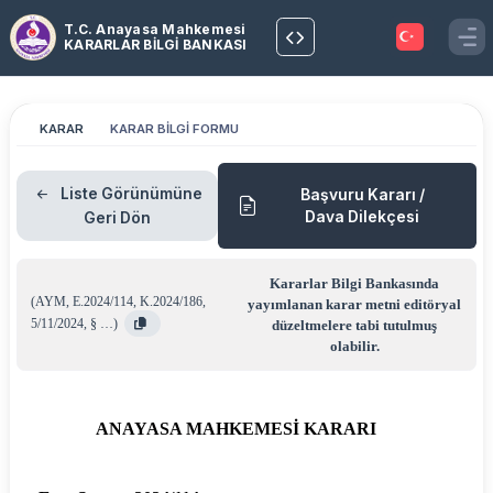
T.C. Anayasa Mahkemesi
KARARLAR BİLGİ BANKASI
KARAR
KARAR BİLGİ FORMU
Liste Görünümüne
Başvuru Kararı /
Dava Dilekçesi
Geri Dön
Kararlar Bilgi Bankasında
(
AYM
,
E.2024/114
,
K.2024/186
,
yayımlanan karar metni editöryal
5/11/2024
,
§ …
)
düzeltmelere tabi tutulmuş
olabilir.