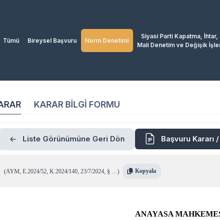
Siyasi Parti Kapatma, İhtar,
Tümü
Bireysel Başvuru
Norm Denetimi
Mali Denetim ve Değişik İşle
ARAR
KARAR BİLGİ FORMU
Liste Görünümüne Geri Dön
Başvuru Kararı 
Kopyala
(
AYM
,
E.2024/52
,
K.2024/140
,
23/7/2024
,
§ …
)