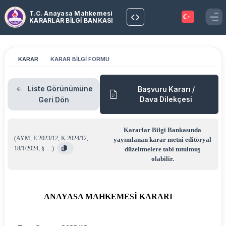
T.C. Anayasa Mahkemesi
KARARLAR BİLGİ BANKASI
KARAR
KARAR BİLGİ FORMU
Liste Görünümüne
Başvuru Kararı /
Dava Dilekçesi
Geri Dön
Kararlar Bilgi Bankasında
(
AYM
,
E.2023/12
,
K.2024/12
,
yayımlanan karar metni editöryal
18/1/2024
,
§ …
)
düzeltmelere tabi tutulmuş
olabilir.