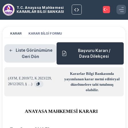
T.C. Anayasa Mahkemesi
KARARLAR BİLGİ BANKASI
KARAR
KARAR BİLGİ FORMU
Liste Görünümüne
Başvuru Kararı /
Dava Dilekçesi
Geri Dön
Kararlar Bilgi Bankasında
(
AYM
,
E.2019/72
,
K.2023/229
,
yayımlanan karar metni editöryal
28/12/2023
,
§ …
)
düzeltmelere tabi tutulmuş
olabilir.