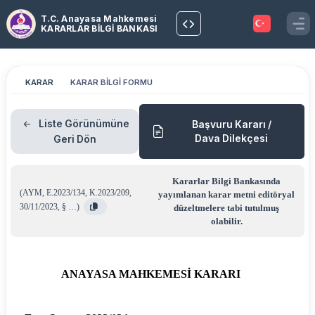
T.C. Anayasa Mahkemesi
KARARLAR BİLGİ BANKASI
KARAR
KARAR BİLGİ FORMU
Liste Görünümüne
Başvuru Kararı /
Dava Dilekçesi
Geri Dön
Kararlar Bilgi Bankasında
(
AYM
,
E.2023/134
,
K.2023/209
,
yayımlanan karar metni editöryal
30/11/2023
,
§ …
)
düzeltmelere tabi tutulmuş
olabilir.