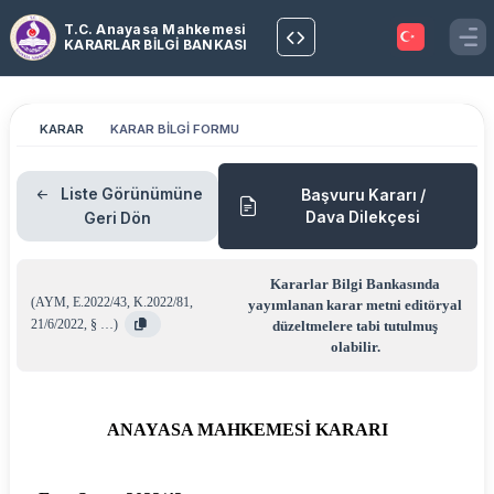
T.C. Anayasa Mahkemesi
KARARLAR BİLGİ BANKASI
KARAR
KARAR BİLGİ FORMU
Liste Görünümüne
Başvuru Kararı /
Dava Dilekçesi
Geri Dön
Kararlar Bilgi Bankasında
(
AYM
,
E.2022/43
,
K.2022/81
,
yayımlanan karar metni editöryal
21/6/2022
,
§ …
)
düzeltmelere tabi tutulmuş
olabilir.