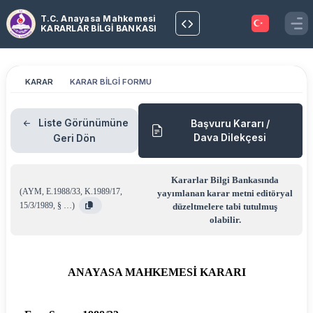
T.C. Anayasa Mahkemesi
KARARLAR BİLGİ BANKASI
KARAR
KARAR BİLGİ FORMU
Liste Görünümüne
Başvuru Kararı /
Dava Dilekçesi
Geri Dön
Kararlar Bilgi Bankasında
(
AYM
,
E.1988/33
,
K.1989/17
,
yayımlanan karar metni editöryal
15/3/1989
,
§ …
)
düzeltmelere tabi tutulmuş
olabilir.