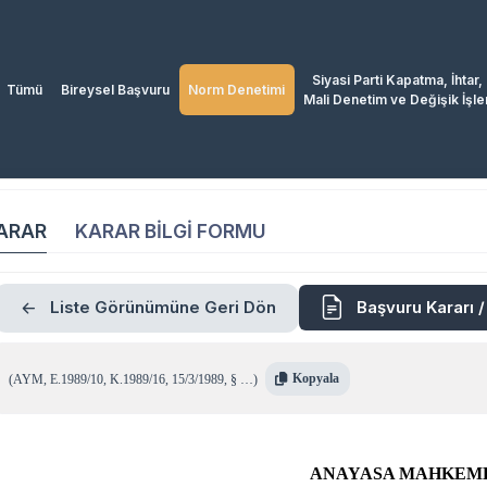
Siyasi Parti Kapatma, İhtar,
Tümü
Bireysel Başvuru
Norm Denetimi
Mali Denetim ve Değişik İşle
ARAR
KARAR BİLGİ FORMU
Liste Görünümüne Geri Dön
Başvuru Kararı 
Kopyala
(
AYM
,
E.1989/10
,
K.1989/16
,
15/3/1989
,
§ …
)