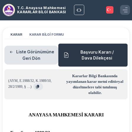
T.C. Anayasa Mahkemesi
KARARLAR BİLGİ BANKASI
KARAR
KARAR BİLGİ FORMU
Liste Görünümüne
Başvuru Kararı /
Dava Dilekçesi
Geri Dön
Kararlar Bilgi Bankasında
(
AYM
,
E.1988/32
,
K.1989/10
,
yayımlanan karar metni editöryal
28/2/1989
,
§ …
)
düzeltmelere tabi tutulmuş
olabilir.