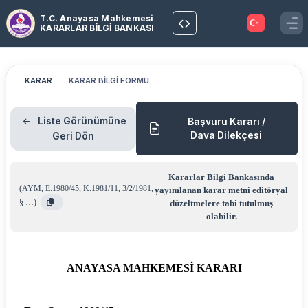
T.C. Anayasa Mahkemesi
KARARLAR BİLGİ BANKASI
KARAR
KARAR BİLGİ FORMU
Liste Görünümüne
Başvuru Kararı /
Dava Dilekçesi
Geri Dön
Kararlar Bilgi Bankasında
(
AYM
,
E.1980/45
,
K.1981/11
,
3/2/1981
,
yayımlanan karar metni editöryal
§ …
)
düzeltmelere tabi tutulmuş
olabilir.