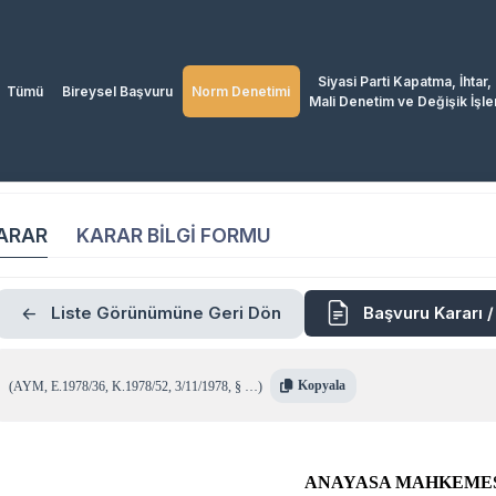
Siyasi Parti Kapatma, İhtar,
Tümü
Bireysel Başvuru
Norm Denetimi
Mali Denetim ve Değişik İşle
ARAR
KARAR BİLGİ FORMU
Liste Görünümüne Geri Dön
Başvuru Kararı 
Kopyala
(
AYM
,
E.1978/36
,
K.1978/52
,
3/11/1978
,
§ …
)