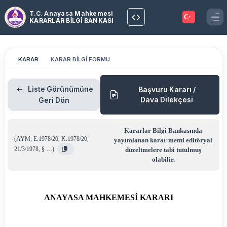
T.C. Anayasa Mahkemesi
KARARLAR BİLGİ BANKASI
KARAR
KARAR BİLGİ FORMU
Liste Görünümüne
Başvuru Kararı /
Dava Dilekçesi
Geri Dön
Kararlar Bilgi Bankasında
(
AYM
,
E.1978/20
,
K.1978/20
,
yayımlanan karar metni editöryal
21/3/1978
,
§ …
)
düzeltmelere tabi tutulmuş
olabilir.