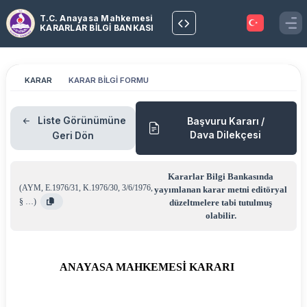
T.C. Anayasa Mahkemesi
KARARLAR BİLGİ BANKASI
KARAR
KARAR BİLGİ FORMU
Liste Görünümüne
Başvuru Kararı /
Dava Dilekçesi
Geri Dön
Kararlar Bilgi Bankasında
(
AYM
,
E.1976/31
,
K.1976/30
,
3/6/1976
,
yayımlanan karar metni editöryal
§ …
)
düzeltmelere tabi tutulmuş
olabilir.