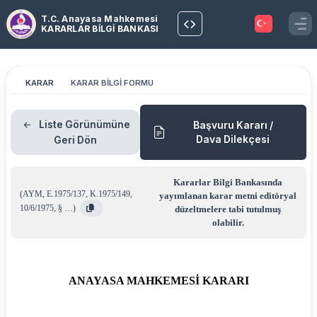
T.C. Anayasa Mahkemesi
KARARLAR BİLGİ BANKASI
KARAR
KARAR BİLGİ FORMU
Liste Görünümüne
Başvuru Kararı /
Dava Dilekçesi
Geri Dön
Kararlar Bilgi Bankasında
(
AYM
,
E.1975/137
,
K.1975/149
,
yayımlanan karar metni editöryal
10/6/1975
,
§ …
)
düzeltmelere tabi tutulmuş
olabilir.