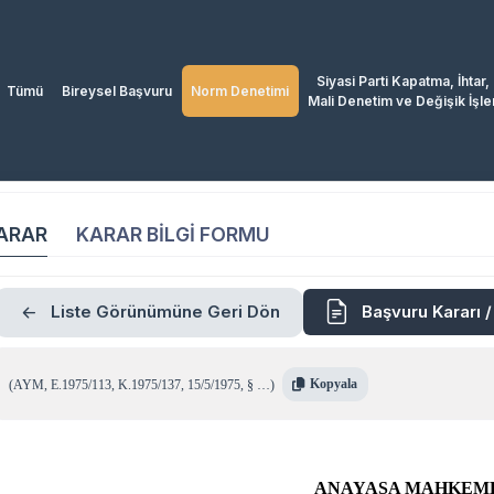
Siyasi Parti Kapatma, İhtar,
Tümü
Bireysel Başvuru
Norm Denetimi
Mali Denetim ve Değişik İşle
ARAR
KARAR BİLGİ FORMU
Liste Görünümüne Geri Dön
Başvuru Kararı 
Kopyala
(
AYM
,
E.1975/113
,
K.1975/137
,
15/5/1975
,
§ …
)