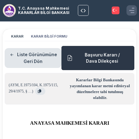
T.C. Anayasa Mahkemesi
KARARLAR BİLGİ BANKASI
KARAR
KARAR BİLGİ FORMU
Liste Görünümüne
Başvuru Kararı /
Dava Dilekçesi
Geri Dön
Kararlar Bilgi Bankasında
(
AYM
,
E.1975/104
,
K.1975/115
,
yayımlanan karar metni editöryal
29/4/1975
,
§ …
)
düzeltmelere tabi tutulmuş
olabilir.