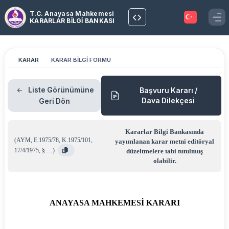
T.C. Anayasa Mahkemesi
KARARLAR BİLGİ BANKASI
KARAR
KARAR BİLGİ FORMU
Liste Görünümüne
Başvuru Kararı /
Dava Dilekçesi
Geri Dön
Kararlar Bilgi Bankasında
(
AYM
,
E.1975/78
,
K.1975/101
,
yayımlanan karar metni editöryal
17/4/1975
,
§ …
)
düzeltmelere tabi tutulmuş
olabilir.