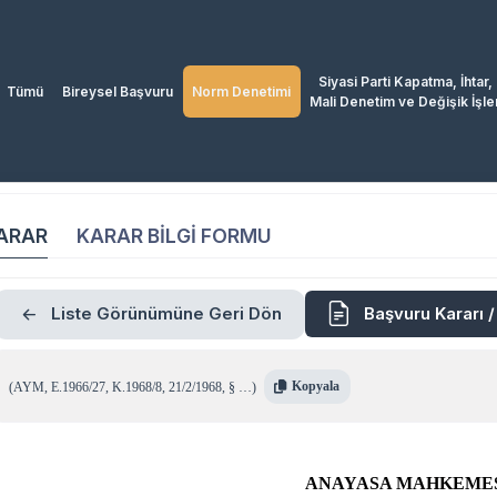
Siyasi Parti Kapatma, İhtar,
Tümü
Bireysel Başvuru
Norm Denetimi
Mali Denetim ve Değişik İşle
ARAR
KARAR BİLGİ FORMU
Liste Görünümüne Geri Dön
Başvuru Kararı 
Kopyala
(
AYM
,
E.1966/27
,
K.1968/8
,
21/2/1968
,
§ …
)