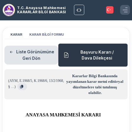
T.C. Anayasa Mahkemesi
KARARLAR BİLGİ BANKASI
KARAR
KARAR BİLGİ FORMU
Liste Görünümüne
Başvuru Kararı /
Dava Dilekçesi
Geri Dön
Kararlar Bilgi Bankasında
(
AYM
,
E.1968/5
,
K.1968/6
,
13/2/1968
,
yayımlanan karar metni editöryal
§ …
)
düzeltmelere tabi tutulmuş
olabilir.