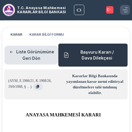
T.C. Anayasa Mahkemesi
KARARLAR BİLGİ BANKASI
KARAR
KARAR BİLGİ FORMU
Liste Görünümüne
Başvuru Kararı /
Dava Dilekçesi
Geri Dön
Kararlar Bilgi Bankasında
(
AYM
,
E.1966/21
,
K.1968/26
,
yayımlanan karar metni editöryal
19/6/1968
,
§ …
)
düzeltmelere tabi tutulmuş
olabilir.