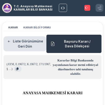
T.C. Anayasa Mahkemesi
KARARLAR BİLGİ BANKASI
KARAR
KARAR BİLGİ FORMU
Liste Görünümüne
Başvuru Kararı /
Dava Dilekçesi
Geri Dön
Kararlar Bilgi Bankasında
(
AYM
,
E.1967/2
,
K.1967/2
,
17/1/1967
,
yayımlanan karar metni editöryal
§ …
)
düzeltmelere tabi tutulmuş
olabilir.