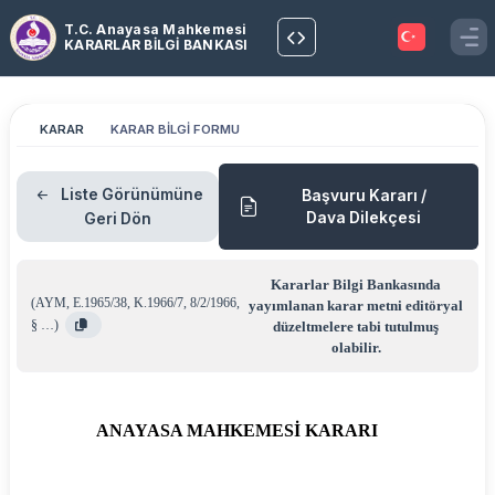
T.C. Anayasa Mahkemesi
KARARLAR BİLGİ BANKASI
KARAR
KARAR BİLGİ FORMU
Liste Görünümüne
Başvuru Kararı /
Dava Dilekçesi
Geri Dön
Kararlar Bilgi Bankasında
(
AYM
,
E.1965/38
,
K.1966/7
,
8/2/1966
,
yayımlanan karar metni editöryal
§ …
)
düzeltmelere tabi tutulmuş
olabilir.