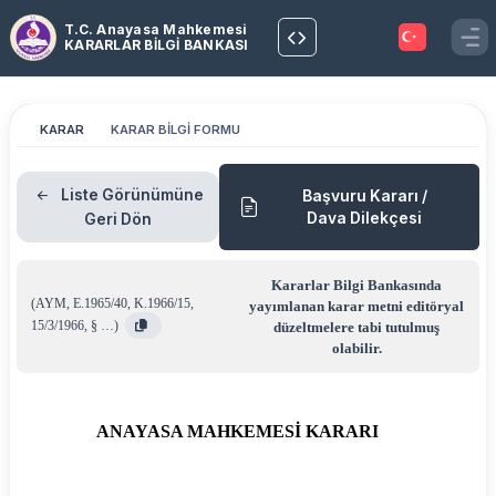
T.C. Anayasa Mahkemesi
KARARLAR BİLGİ BANKASI
KARAR
KARAR BİLGİ FORMU
Liste Görünümüne
Başvuru Kararı /
Dava Dilekçesi
Geri Dön
Kararlar Bilgi Bankasında
(
AYM
,
E.1965/40
,
K.1966/15
,
yayımlanan karar metni editöryal
15/3/1966
,
§ …
)
düzeltmelere tabi tutulmuş
olabilir.