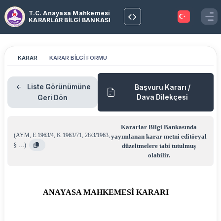
T.C. Anayasa Mahkemesi
KARARLAR BİLGİ BANKASI
KARAR
KARAR BİLGİ FORMU
Liste Görünümüne
Başvuru Kararı /
Dava Dilekçesi
Geri Dön
Kararlar Bilgi Bankasında
(
AYM
,
E.1963/4
,
K.1963/71
,
28/3/1963
,
yayımlanan karar metni editöryal
§ …
)
düzeltmelere tabi tutulmuş
olabilir.