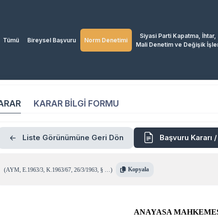
Siyasi Parti Kapatma, İhtar,
Tümü
Bireysel Başvuru
Norm Denetimi
Mali Denetim ve Değişik İşle
ARAR
KARAR BİLGİ FORMU
Liste Görünümüne Geri Dön
Başvuru Kararı 
Kopyala
(
AYM
,
E.1963/3
,
K.1963/67
,
26/3/1963
,
§ …
)