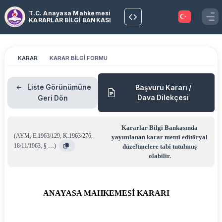
T.C. Anayasa Mahkemesi
KARARLAR BİLGİ BANKASI
KARAR
KARAR BİLGİ FORMU
Liste Görünümüne
Başvuru Kararı /
Dava Dilekçesi
Geri Dön
Kararlar Bilgi Bankasında
(
AYM
,
E.1963/129
,
K.1963/276
,
yayımlanan karar metni editöryal
18/11/1963
,
§ …
)
düzeltmelere tabi tutulmuş
olabilir.