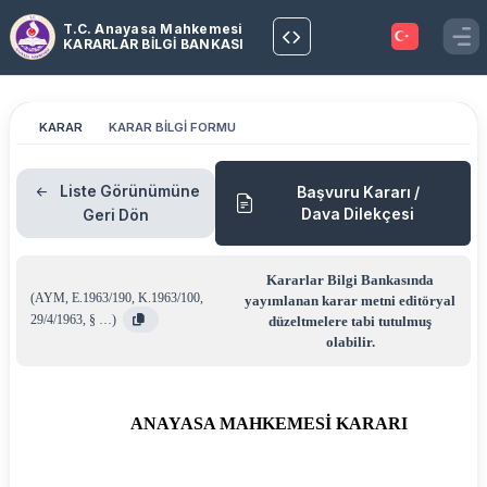
T.C. Anayasa Mahkemesi
KARARLAR BİLGİ BANKASI
KARAR
KARAR BİLGİ FORMU
Liste Görünümüne
Başvuru Kararı /
Dava Dilekçesi
Geri Dön
Kararlar Bilgi Bankasında
(
AYM
,
E.1963/190
,
K.1963/100
,
yayımlanan karar metni editöryal
29/4/1963
,
§ …
)
düzeltmelere tabi tutulmuş
olabilir.